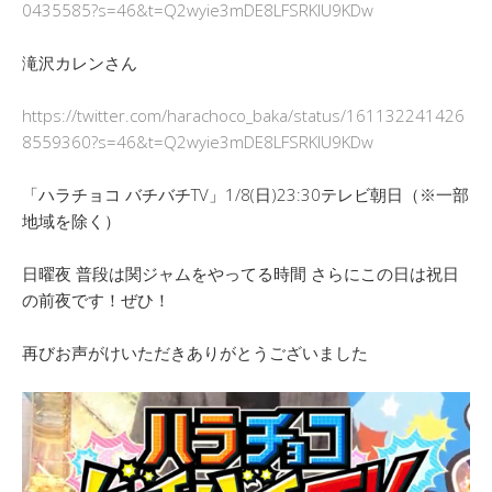
0435585?s=46&t=Q2wyie3mDE8LFSRKlU9KDw
滝沢カレンさん
https://twitter.com/harachoco_baka/status/161132241426
8559360?s=46&t=Q2wyie3mDE8LFSRKlU9KDw
「ハラチョコ バチバチTV」1/8(日)23:30テレビ朝日（※一部
地域を除く）
日曜夜 普段は関ジャムをやってる時間 さらにこの日は祝日
の前夜です！ぜひ！
再びお声がけいただきありがとうございました