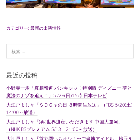
カテゴリー:
最新の出演情報
最近の投稿
小野寺一歩「真相報道 バンキシャ！特別版 ディズニー 夢と
魔法のナゾを追え！」5 /28(日)15時 日本テレビ
大江戸よし々「ＳＤＧｓの日 ８時間生放送」（TBS 5/20(土)
14:00～放送）
大江戸よし々「(再)世界遺産いただきます 中国大運河」
（NHK BSプレミアム 5/13 21:00～放送）
大江戸よし々『首都圏いちオシ！〜ご当地アイドル、地元を