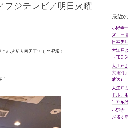
／フジテレビ／明日火曜
最近
小野寺一
ズニー 
日本テ
大江戸
さんが“新人四天王”として登場！
（TBS 5
大江戸よ
大運河」 
作！
放送）
大江戸
ドル、地
1:05放
小野寺
が拓く新時