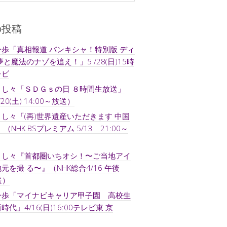
の投稿
歩「真相報道 バンキシャ！特別版 ディ
夢と魔法のナゾを追え！」5 /28(日)15時
レビ
よし々「ＳＤＧｓの日 ８時間生放送」
/20(土) 14:00～放送）
し々「(再)世界遺産いただきます 中国
（NHK BSプレミアム 5/13 21:00～
よし々『首都圏いちオシ！〜ご当地アイ
元を撮 る〜』（NHK総合4/16 午後
送）
一歩「マイナビキャリア甲子園 高校生
代」4/16(日)16:00テレビ東 京