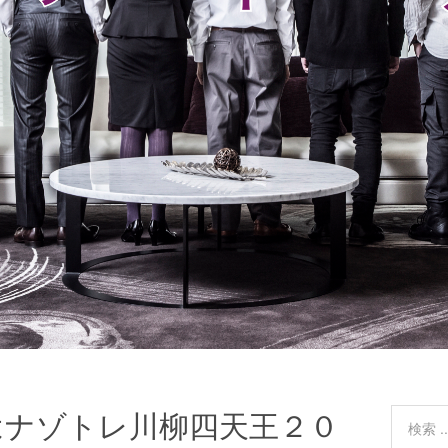
はナゾトレ川柳四天王２０