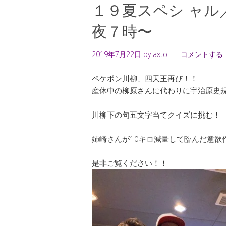
１９夏スペシ ャル
夜７時〜
2019年7月22日
by
axto
コメントする
ペケポン川柳、四天王再び！！
産休中の柳原さんに代わりに宇治原史規
川柳下の句五文字当てクイズに挑む！
姉崎さんが10キロ減量して臨んだ意欲
是非ご覧ください！！