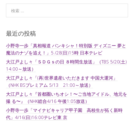
最近の投稿
小野寺一歩「真相報道 バンキシャ！特別版 ディズニー 夢と
魔法のナゾを追え！」5 /28(日)15時 日本テレビ
大江戸よし々「ＳＤＧｓの日 ８時間生放送」（TBS 5/20(土)
14:00～放送）
大江戸よし々「(再)世界遺産いただきます 中国大運河」
（NHK BSプレミアム 5/13 21:00～放送）
大江戸よし々『首都圏いちオシ！〜ご当地アイドル、地元を
撮 る〜』（NHK総合4/16 午後1:05放送）
小野寺一歩「マイナビキャリア甲子園 高校生が拓く新時
代」4/16(日)16:00テレビ東 京